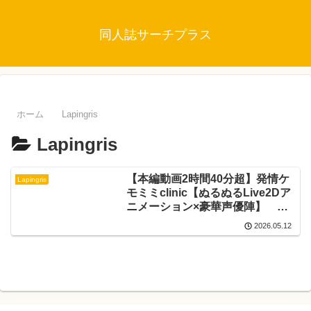
同人誌サーチプラス
ホーム
Lapingris
Lapingris
【本編動画2時間40分超】発情ケ
Lapingris
モミミclinic【ぬるぬるLive2Dア
ニメーション×豪華声優陣】
Lapingris
2026.05.12