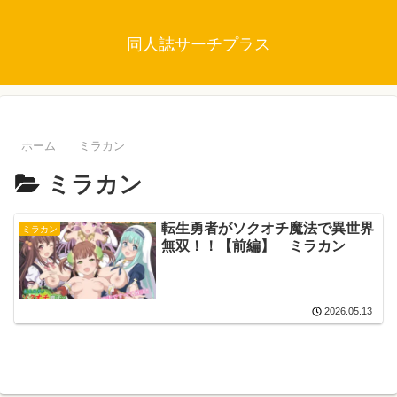
同人誌サーチプラス
ホーム
ミラカン
ミラカン
転生勇者がソクオチ魔法で異世界
ミラカン
無双！！【前編】 ミラカン
2026.05.13