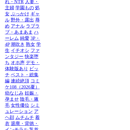
れ・NTR
人妻・
主婦
学園もの
処
女
ぶっかけ
ギャ
ル
野外・露出
辱
め
アナル
ラブラ
ブ・あまあま
ハ
ーレム
純愛
3P・
4P
潮吹き
熟女
学
生
イチオシ
ファ
ンタジー
快楽堕
ち
オホ声
デモ・
体験版あり
ビッ
チ
ベスト・総集
編
連続絶頂
コミ
ケ108（2026夏）
幼なじみ
妊娠・
孕ませ
陰毛・腋
毛
女性優位
シミ
ュレーション
ア
ヘ顔
ムチムチ
着
衣
退廃・背徳・
インモラル
乳首