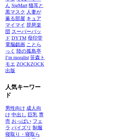
ん
SigMart
猫耳と
黒マスク
人妻が
薫る部屋
キュア
マイマイ
琵琶楽
団
スーパーバッ
ド
DYTM
母印堂
電脳戯画
ことら
っく
陸の孤島亭
I’m moralist
笹森ト
モエ
ZOCKZOCK
出版
人気キーワー
ド
男性向け
成人向
け
中出し
巨乳
専
売
おっぱい
フェ
ラ
パイズリ
制服
寝取り・寝取ら