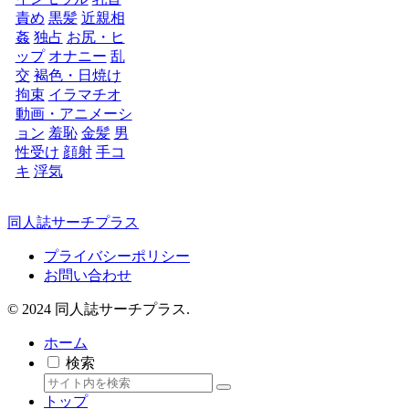
責め
黒髪
近親相
姦
独占
お尻・ヒ
ップ
オナニー
乱
交
褐色・日焼け
拘束
イラマチオ
動画・アニメーシ
ョン
羞恥
金髪
男
性受け
顔射
手コ
キ
浮気
同人誌サーチプラス
プライバシーポリシー
お問い合わせ
© 2024 同人誌サーチプラス.
ホーム
検索
トップ