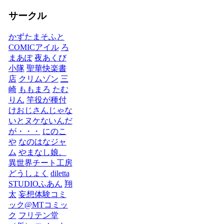
サークル
かずたまそふと
COMICアイル
ろ
まあぽ
夜あくび
小隊
聖華快楽書
店
クリムゾン
三
崎
ももまろ
たむ
りん
竿役が種付
けおじさんじゃな
いとヌケないんだ
が・・・
にのこ
や
なのはなジャ
ム
やまなし娘。
異世界チート工房
どうしょく
diletta
STUDIOふあん
翔
太
妄想体験コミ
ック@MTコミッ
ク
フリテン堂